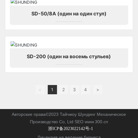
SD-50/8A (один на один стул)
SD-200 (один на восемь стульев)
<
1
2
3
4
>
Авторские права©2023 Тайчжоу Шундинг Механическое
Производство Co, Ltd
SEO
w
ww.300.cn
浙ICP备2023022142号-1
Лицензия на ведение бизнеса