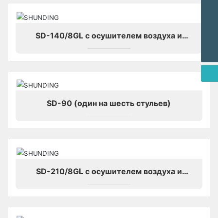
Электронная почта
Sales@shunding.cc
TEL
+8615005866008
SD-140/8GL с осушителем воздуха и
WHATSAPP
охладителем воздуха
+8615005866008
SD-90 (один на шесть стульев)
SD-210/8GL с осушителем воздуха и
охладителем воздуха Для фрезерного станка
и CAD