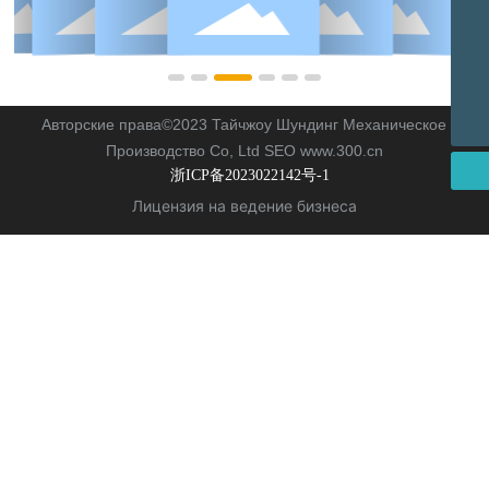
Электронная почта
Sales@shunding.cc
TEL
+8615005866008
WHATSAPP
+8615005866008
Авторские права©2023 Тайчжоу Шундинг Механическое
Производство Co, Ltd
SEO
w
ww.300.cn
浙ICP备2023022142号-1
Лицензия на ведение бизнеса