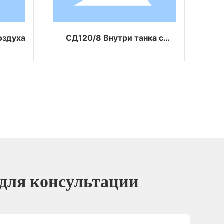
здуха
СД120/8 Внутри танка с
SD1
покрытием
во
 для консультации