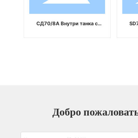
СД70/8А Внутри танка с
SD70
покрытием
возд
Добро пожаловать