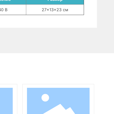
40 В
27x13x23 см