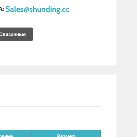
Sales@shunding.cc
А:
Связанные
жение
Размер