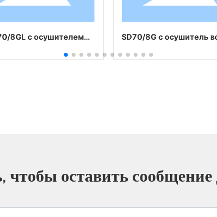
/8GL с осушителем
SD70/8G с осушитель во
уха и охладителем
воздуха
, чтобы оставить сообщение